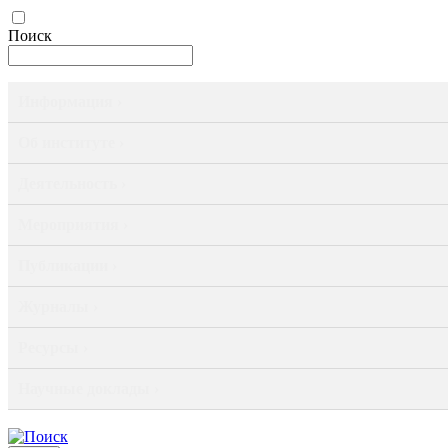
Поиск
Информация ›
Об институте ›
Деятельность ›
Мероприятия ›
Публикации ›
Журналы ›
Ресурсы ›
Научные доклады ›