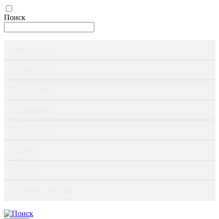
Поиск
Информация ›
Об институте ›
Деятельность ›
Мероприятия ›
Публикации ›
Журналы ›
Ресурсы ›
Научные доклады ›