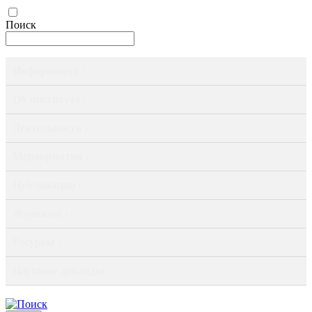
Поиск
Информация ›
Об институте ›
Деятельность ›
Мероприятия ›
Публикации ›
Журналы ›
Ресурсы ›
Научные доклады ›