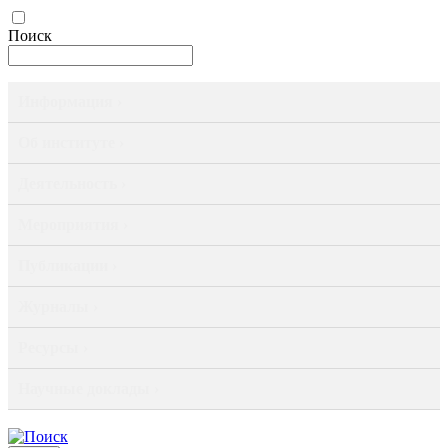
Поиск
Информация ›
Об институте ›
Деятельность ›
Мероприятия ›
Публикации ›
Журналы ›
Ресурсы ›
Научные доклады ›