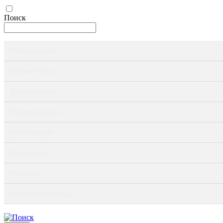
Поиск
Информация ›
Об институте ›
Деятельность ›
Мероприятия ›
Публикации ›
Журналы ›
Ресурсы ›
Научные доклады ›