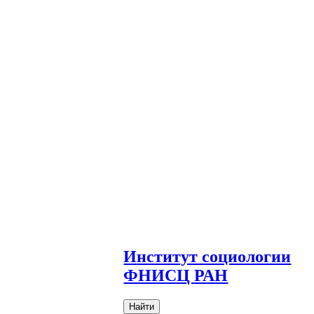
И
нститут социологии
ФНИСЦ РАН
Найти