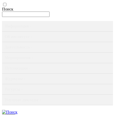
Поиск
Информация ›
Об институте ›
Деятельность ›
Мероприятия ›
Публикации ›
Журналы ›
Ресурсы ›
Научные доклады ›