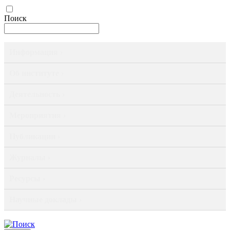
Поиск
Информация ›
Об институте ›
Деятельность ›
Мероприятия ›
Публикации ›
Журналы ›
Ресурсы ›
Научные доклады ›