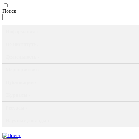
Поиск
Информация ›
Об институте ›
Деятельность ›
Мероприятия ›
Публикации ›
Журналы ›
Ресурсы ›
Научные доклады ›