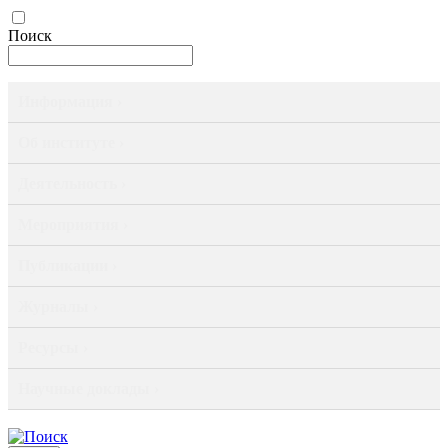
Поиск
Информация ›
Об институте ›
Деятельность ›
Мероприятия ›
Публикации ›
Журналы ›
Ресурсы ›
Научные доклады ›