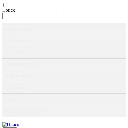
Поиск
Информация ›
Об институте ›
Деятельность ›
Мероприятия ›
Публикации ›
Журналы ›
Ресурсы ›
Научные доклады ›