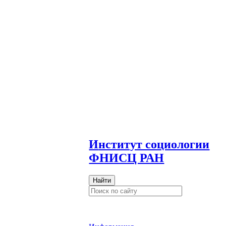
И
нститут социологии
ФНИСЦ РАН
Найти