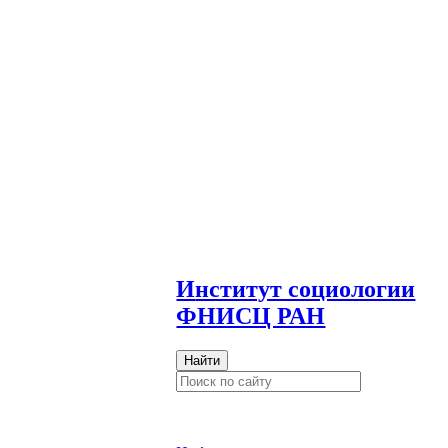
И
нститут социологии
ФНИСЦ РАН
Найти