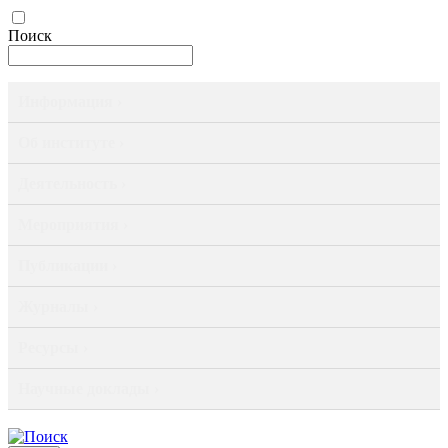
Поиск
Информация ›
Об институте ›
Деятельность ›
Мероприятия ›
Публикации ›
Журналы ›
Ресурсы ›
Научные доклады ›