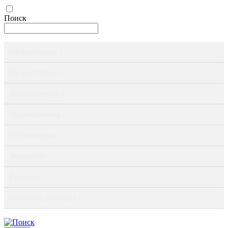
Поиск
Информация ›
Об институте ›
Деятельность ›
Мероприятия ›
Публикации ›
Журналы ›
Ресурсы ›
Научные доклады ›