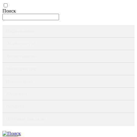
Поиск
Информация ›
Об институте ›
Деятельность ›
Мероприятия ›
Публикации ›
Журналы ›
Ресурсы ›
Научные доклады ›