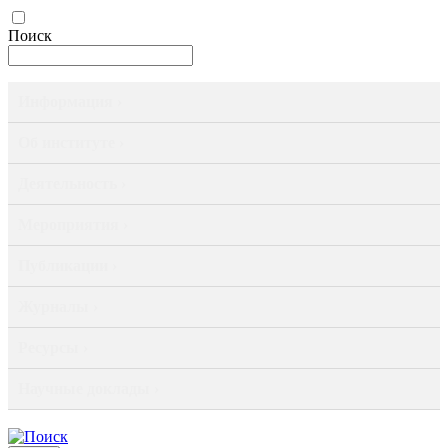
Поиск
Информация ›
Об институте ›
Деятельность ›
Мероприятия ›
Публикации ›
Журналы ›
Ресурсы ›
Научные доклады ›