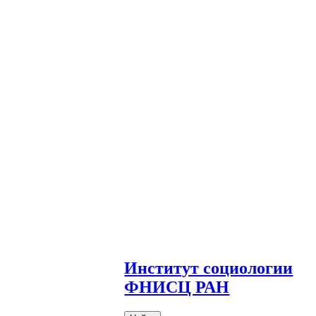
И
нститут социологии
ФНИСЦ РАН