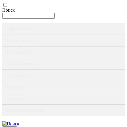
Поиск
Информация ›
Об институте ›
Деятельность ›
Мероприятия ›
Публикации ›
Журналы ›
Ресурсы ›
Научные доклады ›