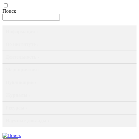
Поиск
Информация ›
Об институте ›
Деятельность ›
Мероприятия ›
Публикации ›
Журналы ›
Ресурсы ›
Научные доклады ›