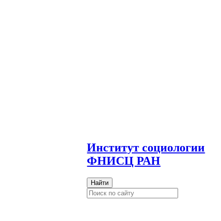
И
нститут социологии
ФНИСЦ РАН
Найти