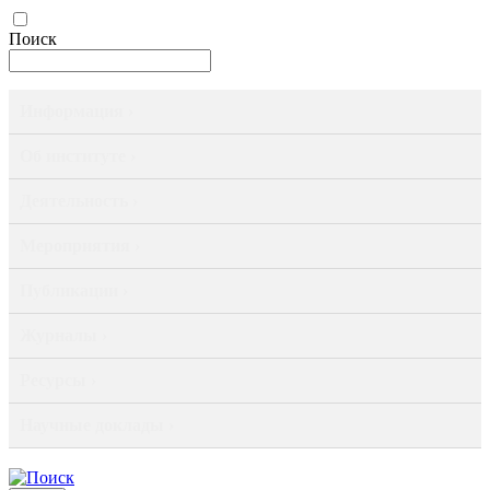
Поиск
Информация ›
Об институте ›
Деятельность ›
Мероприятия ›
Публикации ›
Журналы ›
Ресурсы ›
Научные доклады ›