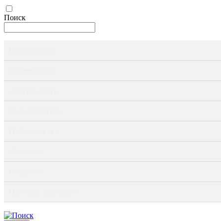
Поиск
Информация ›
Об институте ›
Деятельность ›
Мероприятия ›
Публикации ›
Журналы ›
Ресурсы ›
Научные доклады ›