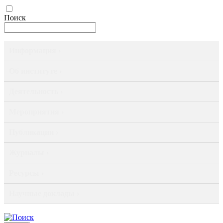
Поиск
Информация ›
Об институте ›
Деятельность ›
Мероприятия ›
Публикации ›
Журналы ›
Ресурсы ›
Научные доклады ›