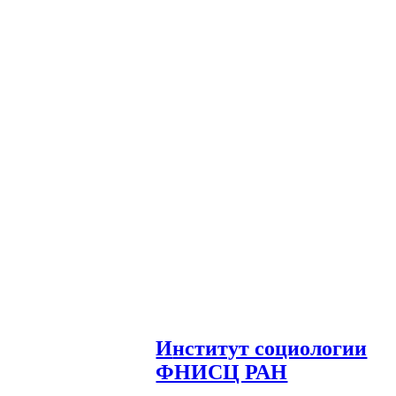
И
нститут социологии
ФНИСЦ РАН