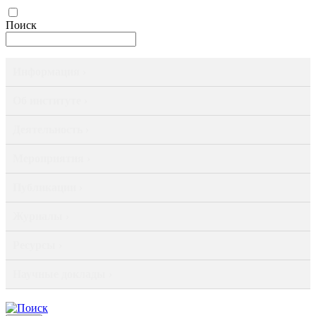
Поиск
Информация ›
Об институте ›
Деятельность ›
Мероприятия ›
Публикации ›
Журналы ›
Ресурсы ›
Научные доклады ›