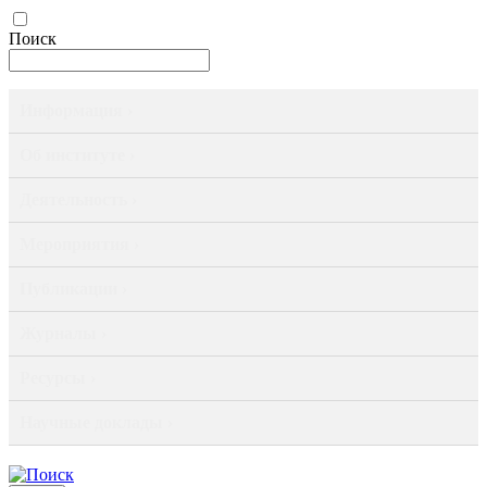
Поиск
Информация ›
Об институте ›
Деятельность ›
Мероприятия ›
Публикации ›
Журналы ›
Ресурсы ›
Научные доклады ›