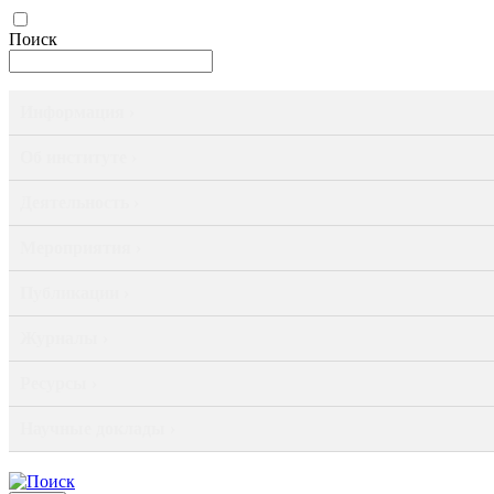
Поиск
Информация ›
Об институте ›
Деятельность ›
Мероприятия ›
Публикации ›
Журналы ›
Ресурсы ›
Научные доклады ›