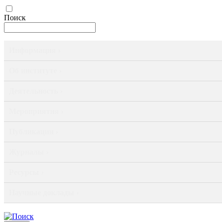
Поиск
Информация ›
Об институте ›
Деятельность ›
Мероприятия ›
Публикации ›
Журналы ›
Ресурсы ›
Научные доклады ›