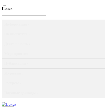
Поиск
Информация ›
Об институте ›
Деятельность ›
Мероприятия ›
Публикации ›
Журналы ›
Ресурсы ›
Научные доклады ›