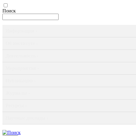
Поиск
Информация ›
Об институте ›
Деятельность ›
Мероприятия ›
Публикации ›
Журналы ›
Ресурсы ›
Научные доклады ›