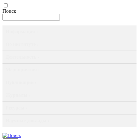
Поиск
Информация ›
Об институте ›
Деятельность ›
Мероприятия ›
Публикации ›
Журналы ›
Ресурсы ›
Научные доклады ›