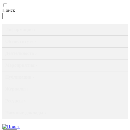
Поиск
Информация ›
Об институте ›
Деятельность ›
Мероприятия ›
Публикации ›
Журналы ›
Ресурсы ›
Научные доклады ›