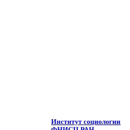
И
нститут социологии
ФНИСЦ РАН