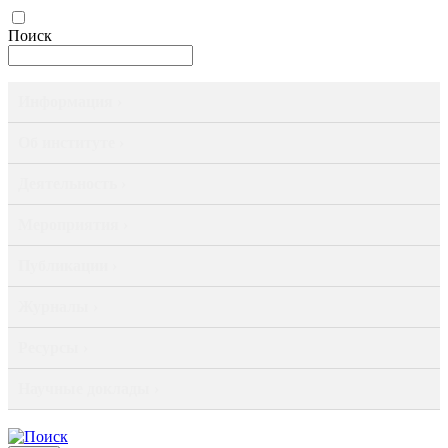
Поиск
Информация ›
Об институте ›
Деятельность ›
Мероприятия ›
Публикации ›
Журналы ›
Ресурсы ›
Научные доклады ›