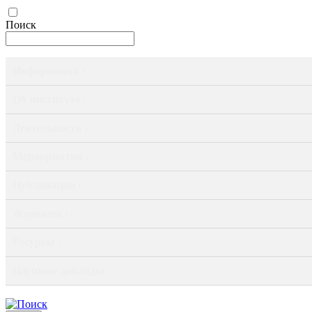
Поиск
Информация ›
Об институте ›
Деятельность ›
Мероприятия ›
Публикации ›
Журналы ›
Ресурсы ›
Научные доклады ›