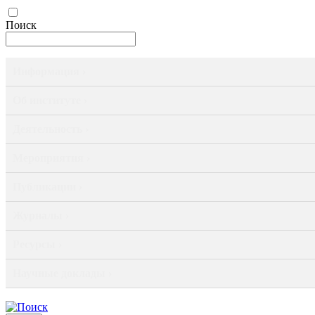
Поиск
Информация ›
Об институте ›
Деятельность ›
Мероприятия ›
Публикации ›
Журналы ›
Ресурсы ›
Научные доклады ›