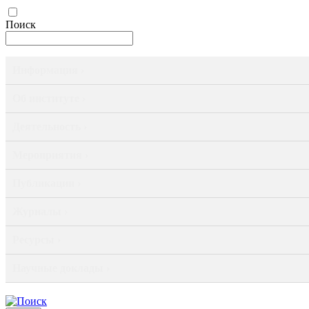
Поиск
Информация ›
Об институте ›
Деятельность ›
Мероприятия ›
Публикации ›
Журналы ›
Ресурсы ›
Научные доклады ›