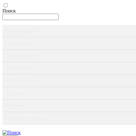
Поиск
Информация ›
Об институте ›
Деятельность ›
Мероприятия ›
Публикации ›
Журналы ›
Ресурсы ›
Научные доклады ›