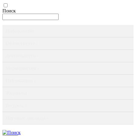
Поиск
Информация ›
Об институте ›
Деятельность ›
Мероприятия ›
Публикации ›
Журналы ›
Ресурсы ›
Научные доклады ›