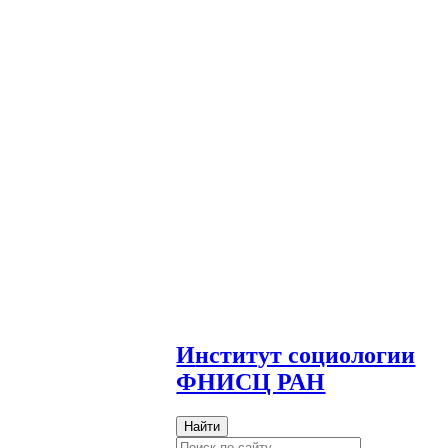
И
нститут социологии
ФНИСЦ РАН
Найти