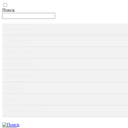
Поиск
Информация ›
Об институте ›
Деятельность ›
Мероприятия ›
Публикации ›
Журналы ›
Ресурсы ›
Научные доклады ›