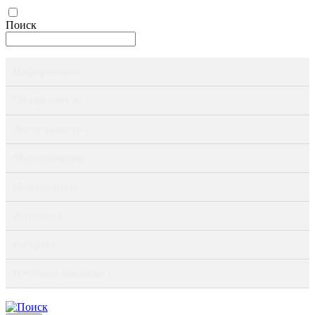
Поиск
Информация ›
Об институте ›
Деятельность ›
Мероприятия ›
Публикации ›
Журналы ›
Ресурсы ›
Научные доклады ›