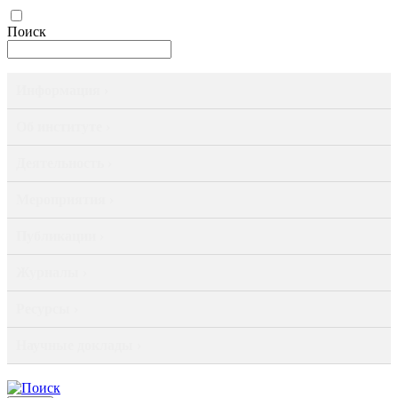
Поиск
Информация ›
Об институте ›
Деятельность ›
Мероприятия ›
Публикации ›
Журналы ›
Ресурсы ›
Научные доклады ›