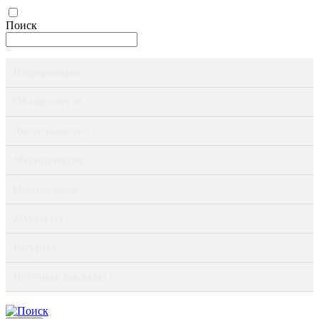
Поиск
Информация ›
Об институте ›
Деятельность ›
Мероприятия ›
Публикации ›
Журналы ›
Ресурсы ›
Научные доклады ›