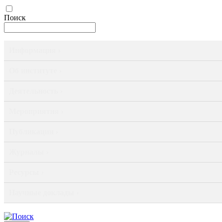
Поиск
Информация ›
Об институте ›
Деятельность ›
Мероприятия ›
Публикации ›
Журналы ›
Ресурсы ›
Научные доклады ›