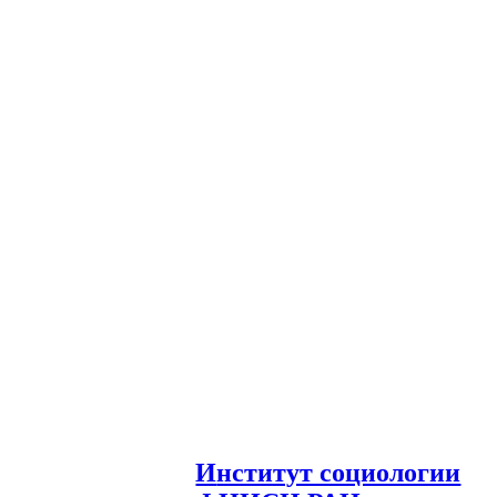
И
нститут социологии