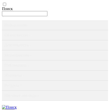
Поиск
Информация ›
Об институте ›
Деятельность ›
Мероприятия ›
Публикации ›
Журналы ›
Ресурсы ›
Научные доклады ›