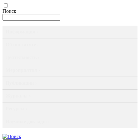
Поиск
Информация ›
Об институте ›
Деятельность ›
Мероприятия ›
Публикации ›
Журналы ›
Ресурсы ›
Научные доклады ›