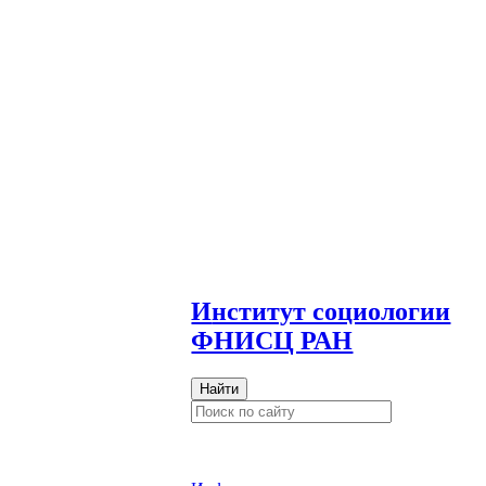
И
нститут социологии
ФНИСЦ РАН
Найти