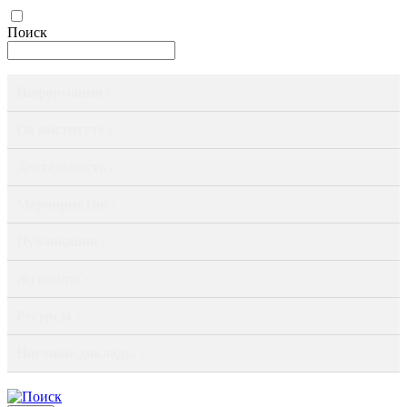
Поиск
Информация ›
Об институте ›
Деятельность ›
Мероприятия ›
Публикации ›
Журналы ›
Ресурсы ›
Научные доклады ›