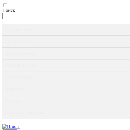
Поиск
Информация ›
Об институте ›
Деятельность ›
Мероприятия ›
Публикации ›
Журналы ›
Ресурсы ›
Научные доклады ›