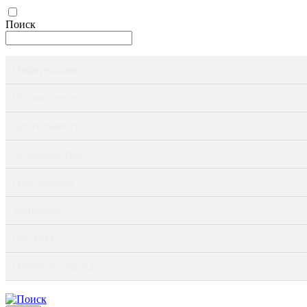
Поиск
Информация ›
Об институте ›
Деятельность ›
Мероприятия ›
Публикации ›
Журналы ›
Ресурсы ›
Научные доклады ›