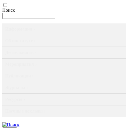
Поиск
Информация ›
Об институте ›
Деятельность ›
Мероприятия ›
Публикации ›
Журналы ›
Ресурсы ›
Научные доклады ›