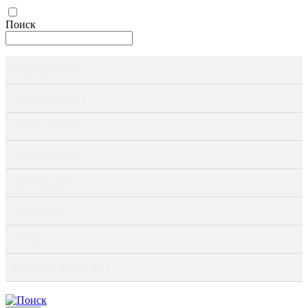
Поиск
Информация ›
Об институте ›
Деятельность ›
Мероприятия ›
Публикации ›
Журналы ›
Ресурсы ›
Научные доклады ›