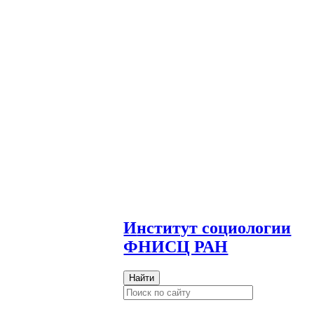
И
нститут социологии
ФНИСЦ РАН
Найти