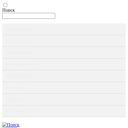
Поиск
Информация ›
Об институте ›
Деятельность ›
Мероприятия ›
Публикации ›
Журналы ›
Ресурсы ›
Научные доклады ›