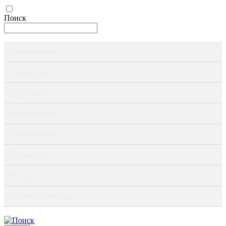
Поиск
Информация ›
Об институте ›
Деятельность ›
Мероприятия ›
Публикации ›
Журналы ›
Ресурсы ›
Научные доклады ›