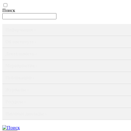
Поиск
Информация ›
Об институте ›
Деятельность ›
Мероприятия ›
Публикации ›
Журналы ›
Ресурсы ›
Научные доклады ›