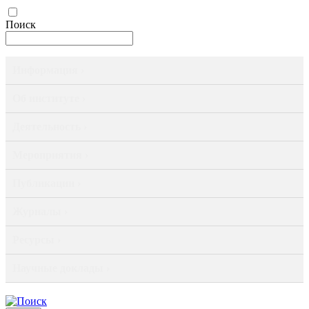
Поиск
Информация ›
Об институте ›
Деятельность ›
Мероприятия ›
Публикации ›
Журналы ›
Ресурсы ›
Научные доклады ›