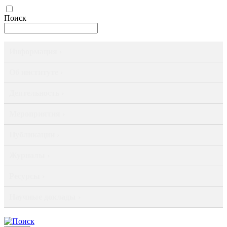
Поиск
Информация ›
Об институте ›
Деятельность ›
Мероприятия ›
Публикации ›
Журналы ›
Ресурсы ›
Научные доклады ›